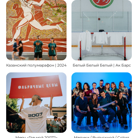
Казанский полумарафон | 2024
Белый Белый Белый | Ак Барс
Мерч «Где мой 2007?»
Медики / Выпускной / Colors