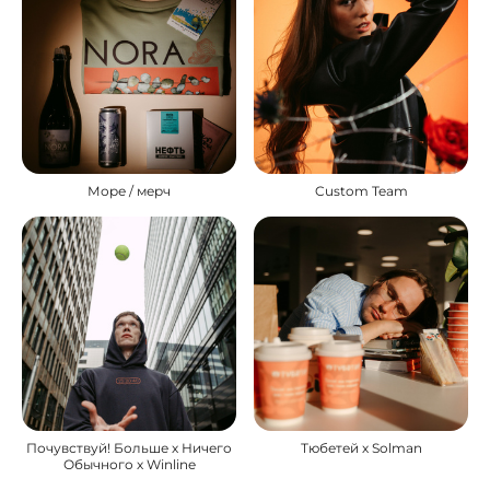
Море / мерч
Custom Team
Почувствуй! Больше х Ничего
Тюбетей х Solman
Обычного х Winline