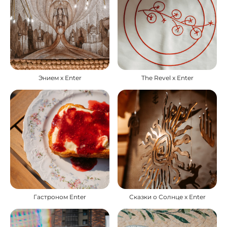
Энием х Enter
The Revel x Enter
Гастроном Enter
Сказки о Солнце x Enter