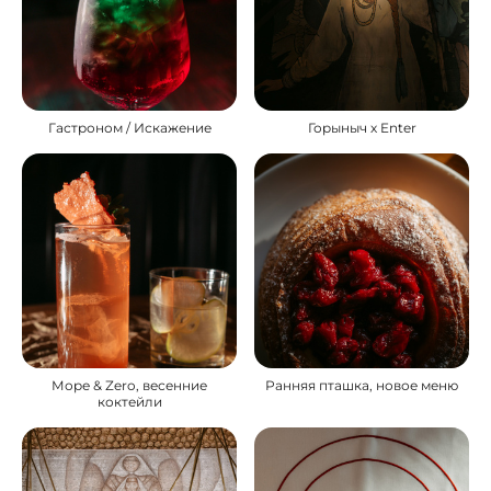
Гастроном / Искажение
Горыныч х Enter
Море & Zero, весенние
Ранняя пташка, новое меню
коктейли