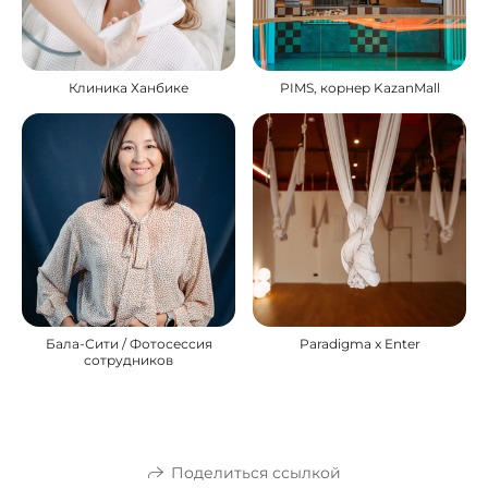
Клиника Ханбике
PIMS, корнер KazanMall
Бала-Сити / Фотосессия
Paradigma x Enter
сотрудников
Поделиться ссылкой