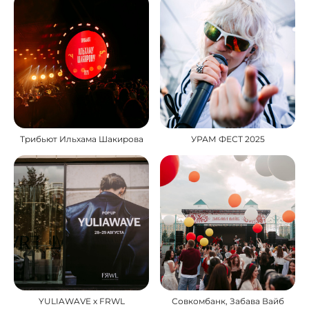
Трибьют Ильхама Шакирова
УРАМ ФЕСТ 2025
YULIAWAVE х FRWL
Совкомбанк, Забава Вайб