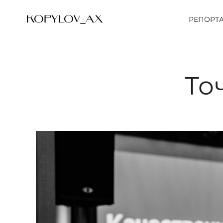
РЕПОРТ
То